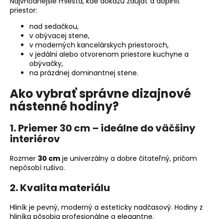
č
Najvhodnejšie miesta, kde dokážu zaujať a doplniť
priestor:
a
m
nad sedačkou,
e
v obývacej stene,
v moderných kancelárskych priestoroch,
v jedálni alebo otvorenom priestore kuchyne a
NÁSTENNÉ
obývačky,
HODINY
na prázdnej dominantnej stene.
DO
OBÝVAČKY
Ako vybrať správne dizajnové
–
nástenné hodiny?
ČIERNE
NÁSTENNÉ
HODINY
1. Priemer 30 cm – ideálne do väčšiny
NA
STENU
interiérov
–
MODEL
Rozmer
30 cm
je univerzálny a dobre čitateľný, pričom
ECLIPSE
nepôsobí rušivo.
30
CM
2. Kvalita materiálu
€29
Hliník je pevný, moderný a esteticky nadčasový. Hodiny z
hliníka pôsobia profesionálne a elegantne.