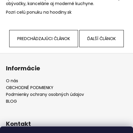
obývačky, kancelárie aj moderné kuchyne.
Pozri celú ponuku na hoodiny.sk
PREDCHÁDZAJÚCI ČLÁNOK
ĎALŠÍ ČLÁNOK
Z
á
Informácie
p
ä
O nás
t
OBCHODNÉ PODMIENKY
i
Podmienky ochrany osobných údajov
e
BLOG
Kontakt