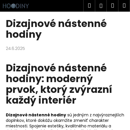
K
Prejsť
Hľadať
Náku
M
Prihlásen
na
o
obsah
Späť
Späť
košík
š
Dizajnové nástenné
í
Č
hodiny
k
o
p
24.6.2025
o
t
Dizajnové nástenné
r
hodiny: moderný
e
b
prvok, ktorý zvýrazní
u
každý interiér
j
e
t
Dizajnové nástenné hodiny
sú jedným z najvýraznejších
e
doplnkov, ktoré dokážu okamžite zmeniť charakter
miestnosti. Spojenie estetiky, kvalitného materiálu a
n