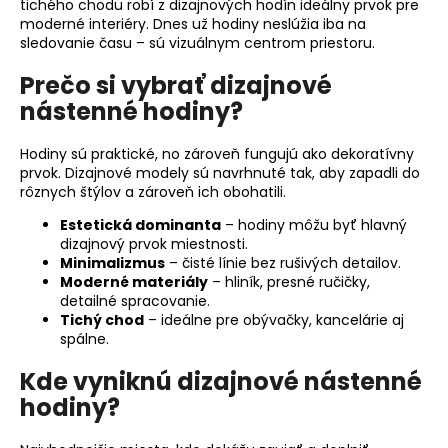
tichého chodu robí z dizajnových hodín ideálny prvok pre
á
moderné interiéry. Dnes už hodiny neslúžia iba na
sledovanie času – sú vizuálnym centrom priestoru.
j
s
Prečo si vybrať dizajnové
ť
nástenné hodiny?
?
Hodiny sú praktické, no zároveň fungujú ako dekoratívny
prvok. Dizajnové modely sú navrhnuté tak, aby zapadli do
rôznych štýlov a zároveň ich obohatili.
Estetická dominanta
– hodiny môžu byť hlavný
HĽADAŤ
dizajnový prvok miestnosti.
Minimalizmus
– čisté línie bez rušivých detailov.
Moderné materiály
– hliník, presné ručičky,
detailné spracovanie.
O
Tichý chod
– ideálne pre obývačky, kancelárie aj
d
spálne.
p
Kde vyniknú dizajnové nástenné
o
hodiny?
r
ú