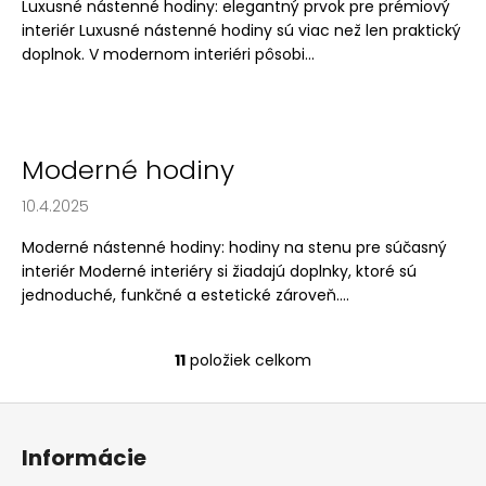
Luxusné nástenné hodiny: elegantný prvok pre prémiový
interiér Luxusné nástenné hodiny sú viac než len praktický
doplnok. V modernom interiéri pôsobi...
Moderné hodiny
10.4.2025
Moderné nástenné hodiny: hodiny na stenu pre súčasný
interiér Moderné interiéry si žiadajú doplnky, ktoré sú
jednoduché, funkčné a estetické zároveň....
11
položiek celkom
O
v
Z
l
á
á
Informácie
d
p