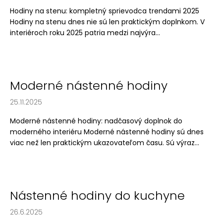
v
á
Hodiny na stenu: kompletný sprievodca trendami 2025
Hodiny na stenu dnes nie sú len praktickým doplnkom. V
j
interiéroch roku 2025 patria medzi najvýra...
s
ť
?
Moderné nástenné hodiny
25.11.2025
HĽADAŤ
Moderné nástenné hodiny: nadčasový doplnok do
moderného interiéru Moderné nástenné hodiny sú dnes
viac než len praktickým ukazovateľom času. Sú výraz...
O
d
p
o
Nástenné hodiny do kuchyne
r
ú
26.6.2025