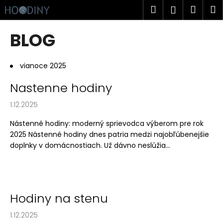
K
Prejsť
Hľadať
Náku
M
Prihlásen
na
o
obsah
Späť
Späť
košík
š
BLOG
í
Č
k
o
vianoce 2025
p
V
Nastenne hodiny
o
ý
t
1.12.2025
p
r
i
Nástenné hodiny: moderný sprievodca výberom pre rok
e
s
2025 Nástenné hodiny dnes patria medzi najobľúbenejšie
b
doplnky v domácnostiach. Už dávno neslúžia...
č
u
l
j
á
e
n
t
Hodiny na stenu
k
e
o
1.12.2025
n