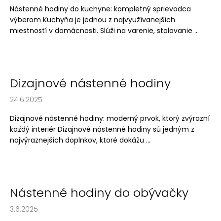
č
Nástenné hodiny do kuchyne: kompletný sprievodca
a
výberom Kuchyňa je jednou z najvyužívanejších
m
miestností v domácnosti. Slúži na varenie, stolovanie ...
e
NÁSTENNÉ
HODINY
DO
Dizajnové nástenné hodiny
OBÝVAČKY
–
24.6.2025
STRIEBORNÉ
NÁSTENNÉ
Dizajnové nástenné hodiny: moderný prvok, ktorý zvýrazní
HODINY
každý interiér Dizajnové nástenné hodiny sú jedným z
NA
STENU
najvýraznejších doplnkov, ktoré dokážu ...
–
MODEL
ECLIPSE
30
CM
Nástenné hodiny do obývačky
€29
3.6.2025