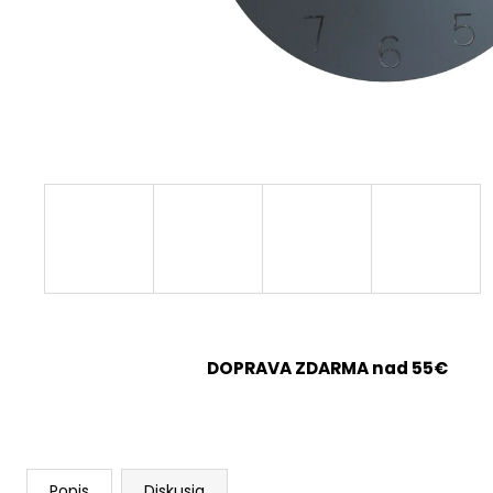
ANTRACITOVÉ NÁSTENNÉ HODINY NA
STENU – MODEL ECLIPSE 30 CM
€29
DOPRAVA ZDARMA nad 55€
Popis
Diskusia