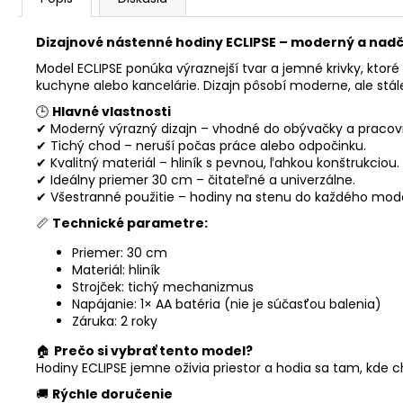
Dizajnové nástenné hodiny ECLIPSE – moderný a nadč
Model ECLIPSE ponúka výraznejší tvar a jemné krivky, ktoré
kuchyne alebo kancelárie. Dizajn pôsobí moderne, ale stá
🕒
Hlavné vlastnosti
✔ Moderný výrazný dizajn – vhodné do obývačky a pracov
✔ Tichý chod – neruší počas práce alebo odpočinku.
✔ Kvalitný materiál – hliník s pevnou, ľahkou konštrukciou.
✔ Ideálny priemer 30 cm – čitateľné a univerzálne.
✔ Všestranné použitie – hodiny na stenu do každého mode
📏
Technické parametre:
Priemer: 30 cm
Materiál: hliník
Strojček: tichý mechanizmus
Napájanie: 1× AA batéria (nie je súčasťou balenia)
Záruka: 2 roky
🏠
Prečo si vybrať tento model?
Hodiny ECLIPSE jemne oživia priestor a hodia sa tam, kde c
🚚
Rýchle doručenie