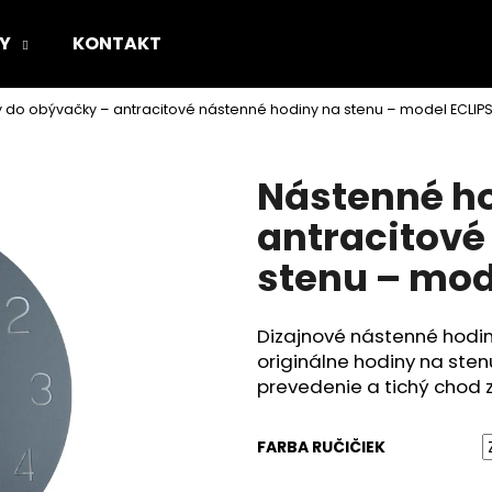
Y
KONTAKT
 do obývačky – antracitové nástenné hodiny na stenu – model ECLIP
Čo potrebujete nájsť?
Nástenné ho
HĽADAŤ
antracitové
stenu – mod
Odporúčame
Dizajnové nástenné hodi
originálne hodiny na sten
prevedenie a tichý chod 
FARBA RUČIČIEK
NÁSTENNÉ HODINY DO OBÝVAČKY –
NÁSTENNÉ HODI