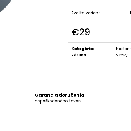
ČIERNE NÁSTENNÉ HODINY NA STENU –
STRIEBORNÉ NÁS
MODEL ECLIPSE 30 CM
STENU – MODEL 
Zvoľte variant
€29
€29
€29
Jednotková
cena:
Kategória
:
Násten
Záruka
:
2 roky
Garancia doručenia
nepoškodeného tovaru