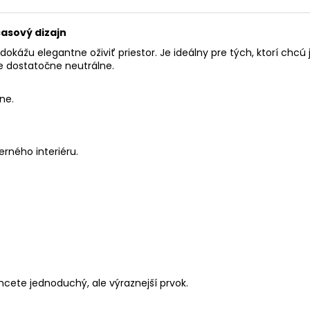
asový dizajn
 dokážu elegantne oživiť priestor. Je ideálny pre tých, ktorí ch
le dostatočne neutrálne.
ne.
rného interiéru.
hcete jednoduchý, ale výraznejší prvok.