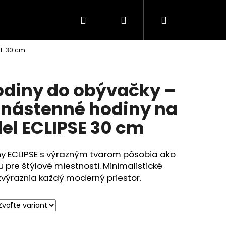
Hľadať
Prihlásenie
Nákupný
SE 30 cm
košík
diny do obývačky –
 nástenné hodiny na
el ECLIPSE 30 cm
ny ECLIPSE s výrazným tvarom pôsobia ako
u pre štýlové miestnosti. Minimalistické
zvýraznia každý moderný priestor.
NY DO OBÝVAČKY –