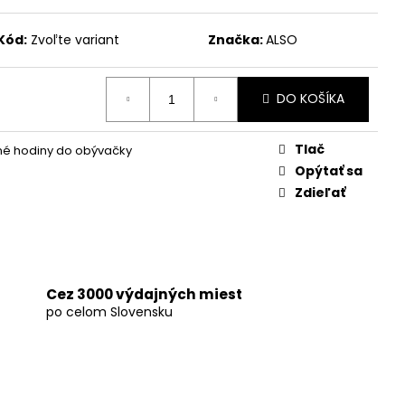
TENNÉ HODINY NA
ECLIPSE 30 CM
Kód:
Zvoľte variant
Značka:
ALSO
DO KOŠÍKA
Tlač
né hodiny do obývačky
Opýtať sa
Zdieľať
Cez 3000 výdajných miest
po celom Slovensku