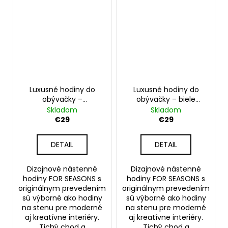
Luxusné hodiny do
Luxusné hodiny do
obývačky –
obývačky – biele
antracitové nástenné
nástenné hodiny na
Skladom
Skladom
hodiny na stenu –
stenu – model FOUR
€29
€29
model FOUR SEASONS
SEASONS 30 cm
30 cm
DETAIL
DETAIL
Dizajnové nástenné
Dizajnové nástenné
hodiny FOR SEASONS s
hodiny FOR SEASONS s
originálnym prevedením
originálnym prevedením
sú výborné ako hodiny
sú výborné ako hodiny
na stenu pre moderné
na stenu pre moderné
aj kreatívne interiéry.
aj kreatívne interiéry.
Tichý chod a
Tichý chod a