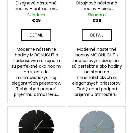
t
o
Dizajnové nástenné
Dizajnové nástenné
o
hodiny – antracitové
hodiny – biele
d
nástenné hodiny na
nástenné hodiny na
Skladom
Skladom
v
u
stenu – model
stenu – model
€29
€29
MOONLIGHT 30 cm
MOONLIGHT 30 cm
k
t
DETAIL
DETAIL
o
v
Moderné nástenné
Moderné nástenné
hodiny MOONLIGHT s
hodiny MOONLIGHT s
nadčasovým dizajnom
nadčasovým dizajnom
sú perfektné ako hodiny
sú perfektné ako hodiny
na stenu do
na stenu do
minimalistických aj
minimalistických aj
elegantných priestorov.
elegantných priestorov.
Tichý chod podporí
Tichý chod podporí
príjemnú atmosféru...
príjemnú atmosféru...