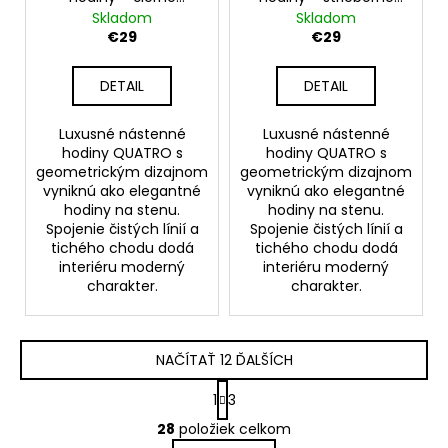
nástenné hodiny na
nástenné hodiny na
Skladom
Skladom
stenu – model
stenu – model
€29
€29
QUATRO 30 cm
QUATRO 30 cm
DETAIL
DETAIL
Luxusné nástenné
Luxusné nástenné
hodiny QUATRO s
hodiny QUATRO s
geometrickým dizajnom
geometrickým dizajnom
vyniknú ako elegantné
vyniknú ako elegantné
hodiny na stenu.
hodiny na stenu.
Spojenie čistých línií a
Spojenie čistých línií a
tichého chodu dodá
tichého chodu dodá
interiéru moderný
interiéru moderný
charakter.
charakter.
NAČÍTAŤ 12 ĎALŠÍCH
S
1
3
t
O
r
28
položiek celkom
v
á