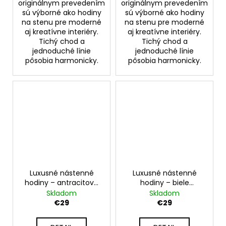
originálnym prevedením
originálnym prevedením
sú výborné ako hodiny
sú výborné ako hodiny
na stenu pre moderné
na stenu pre moderné
aj kreatívne interiéry.
aj kreatívne interiéry.
Tichý chod a
Tichý chod a
jednoduché línie
jednoduché línie
pôsobia harmonicky.
pôsobia harmonicky.
Luxusné nástenné
Luxusné nástenné
hodiny – antracitové
hodiny – biele
nástenné hodiny na
nástenné hodiny na
Skladom
Skladom
stenu – model
stenu – model
€29
€29
QUATRO 30 cm
QUATRO 30 cm