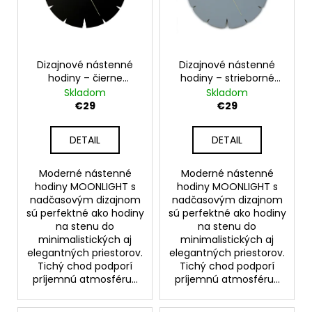
Dizajnové nástenné
Dizajnové nástenné
hodiny – čierne
hodiny – strieborné
nástenné hodiny na
nástenné hodiny na
Skladom
Skladom
stenu – model
stenu – model
€29
€29
MOONLIGHT 30 cm
MOONLIGHT 30 cm
DETAIL
DETAIL
Moderné nástenné
Moderné nástenné
hodiny MOONLIGHT s
hodiny MOONLIGHT s
nadčasovým dizajnom
nadčasovým dizajnom
sú perfektné ako hodiny
sú perfektné ako hodiny
na stenu do
na stenu do
minimalistických aj
minimalistických aj
elegantných priestorov.
elegantných priestorov.
Tichý chod podporí
Tichý chod podporí
príjemnú atmosféru...
príjemnú atmosféru...