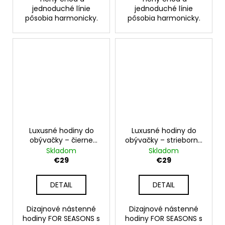
jednoduché línie
jednoduché línie
pôsobia harmonicky.
pôsobia harmonicky.
Luxusné hodiny do
Luxusné hodiny do
obývačky – čierne
obývačky – strieborné
nástenné hodiny na
nástenné hodiny na
Skladom
Skladom
stenu – model FOUR
stenu – model FOUR
€29
€29
SEASONS 30 cm
SEASONS 30 cm
DETAIL
DETAIL
Dizajnové nástenné
Dizajnové nástenné
hodiny FOR SEASONS s
hodiny FOR SEASONS s