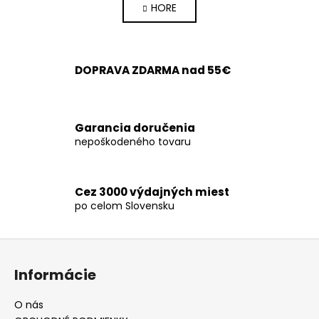
HORE
l
n
k
á
o
d
v
a
a
DOPRAVA ZDARMA nad 55€
c
n
i
i
e
e
p
Garancia doručenia
r
nepoškodeného tovaru
v
k
y
Cez 3000 výdajných miest
v
po celom Slovensku
ý
p
Z
i
s
á
Informácie
u
p
ä
O nás