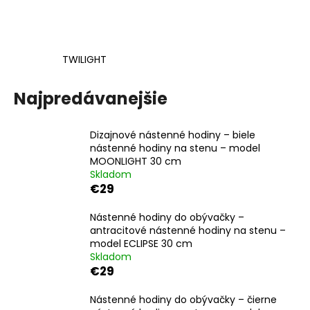
á
j
s
TWILIGHT
ť
?
Najpredávanejšie
Dizajnové nástenné hodiny – biele
nástenné hodiny na stenu – model
HĽADAŤ
MOONLIGHT 30 cm
Skladom
€29
Nástenné hodiny do obývačky –
O
antracitové nástenné hodiny na stenu –
d
model ECLIPSE 30 cm
p
Skladom
o
€29
r
ú
Nástenné hodiny do obývačky – čierne