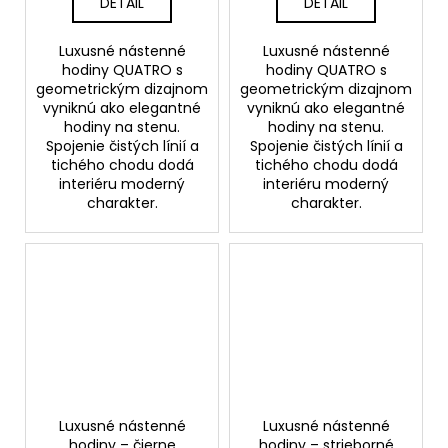
DETAIL
DETAIL
Luxusné nástenné
Luxusné nástenné
hodiny QUATRO s
hodiny QUATRO s
geometrickým dizajnom
geometrickým dizajnom
vyniknú ako elegantné
vyniknú ako elegantné
hodiny na stenu.
hodiny na stenu.
Spojenie čistých línií a
Spojenie čistých línií a
tichého chodu dodá
tichého chodu dodá
interiéru moderný
interiéru moderný
charakter.
charakter.
Luxusné nástenné
Luxusné nástenné
hodiny – čierne
hodiny – strieborné