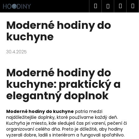
K
Prejsť
Hľadať
Náku
M
Prihlásen
na
o
obsah
Späť
Späť
košík
š
Moderné hodiny do
í
Č
kuchyne
k
o
p
30.4.2025
o
t
Moderné hodiny do
r
kuchyne: praktický a
e
b
elegantný doplnok
u
j
Moderné hodiny do kuchyne
patria medzi
e
najdôležitejšie doplnky, ktoré používame každý deň.
t
Kuchyňa je miesto, kde sleduješ čas pri varení, pečení či
e
organizovaní celého dňa. Preto je dôležité, aby hodiny
vyzerali dobre, ladili s interiérom a fungovali spoľahlivo.
n