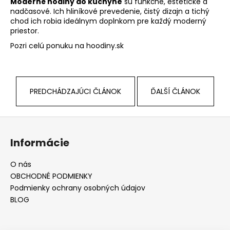
Moderné hodiny do kuchyne
sú funkčné, estetické a
nadčasové. Ich hliníkové prevedenie, čistý dizajn a tichý
chod ich robia ideálnym doplnkom pre každý moderný
priestor.
Pozri celú ponuku na hoodiny.sk
PREDCHÁDZAJÚCI ČLÁNOK
ĎALŠÍ ČLÁNOK
Z
á
Informácie
p
ä
O nás
t
OBCHODNÉ PODMIENKY
i
Podmienky ochrany osobných údajov
e
BLOG