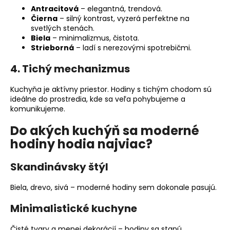
Antracitová
– elegantná, trendová.
Čierna
– silný kontrast, vyzerá perfektne na
svetlých stenách.
Biela
– minimalizmus, čistota.
Strieborná
– ladí s nerezovými spotrebičmi.
4. Tichý mechanizmus
Kuchyňa je aktívny priestor. Hodiny s tichým chodom sú
ideálne do prostredia, kde sa veľa pohybujeme a
komunikujeme.
Do akých kuchýň sa moderné
hodiny hodia najviac?
Skandinávsky štýl
Biela, drevo, sivá – moderné hodiny sem dokonale pasujú.
Minimalistické kuchyne
Čisté tvary a menej dekorácií – hodiny sa stanú