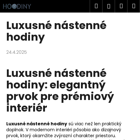
K
Prejsť
Hľadať
Náku
M
Prihlásen
na
o
obsah
Späť
Späť
košík
š
Luxusné nástenné
í
Č
hodiny
k
o
p
24.4.2025
o
t
Luxusné nástenné
r
hodiny: elegantný
e
b
prvok pre prémiový
u
interiér
j
e
t
Luxusné nástenné hodiny
sú viac než len praktický
e
doplnok. V modernom interiéri pôsobia ako dizajnový
prvok, ktorý okamžite zvýrazní charakter priestoru.
n