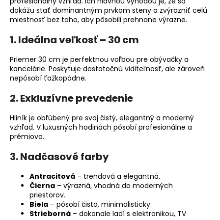
č
profesionálny vzhľad. Ich hlavnou výhodou je, že sa
dokážu stať dominantným prvkom steny a zvýrazniť celú
a
miestnosť bez toho, aby pôsobili prehnane výrazne.
m
e
1. Ideálna veľkosť – 30 cm
Priemer 30 cm je perfektnou voľbou pre obývačky a
NÁSTENNÉ
kancelárie. Poskytuje dostatočnú viditeľnosť, ale zároveň
HODINY
nepôsobí ťažkopádne.
DO
OBÝVAČKY
–
2. Exkluzívne prevedenie
STRIEBORNÉ
NÁSTENNÉ
Hliník je obľúbený pre svoj čistý, elegantný a moderný
HODINY
vzhľad. V luxusných hodinách pôsobí profesionálne a
NA
prémiovo.
STENU
–
MODEL
3. Nadčasové farby
ECLIPSE
30
Antracitová
– trendová a elegantná.
CM
Čierna
– výrazná, vhodná do moderných
€29
priestorov.
Biela
– pôsobí čisto, minimalisticky.
Strieborná
– dokonale ladí s elektronikou, TV