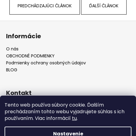
PREDCHÁDZAJÚCI ČLÁNOK
ĎALŠÍ ČLÁNOK
Z
á
Informácie
p
ä
O nás
t
OBCHODNÉ PODMIENKY
i
Podmienky ochrany osobných údajov
e
BLOG
Kontakt
Tento web používa súbory cookie. Ďalším
info
@
hoodiny.sk
prechádzaním tohto webu vyjadrujete súhlas s ich
+421 905 356 201
používaním. Viac informácií
tu
.
Tento web používa súbory cookie na analytické a
Nastavenie