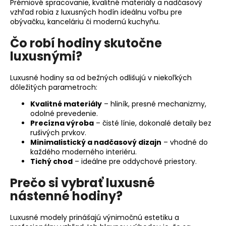
Prémiové spracovanie, kvalitné materiály a nadčasový
á
vzhľad robia z luxusných hodín ideálnu voľbu pre
obývačku, kanceláriu či modernú kuchyňu.
j
s
Čo robí hodiny skutočne
ť
luxusnými?
?
Luxusné hodiny sa od bežných odlišujú v niekoľkých
dôležitých parametroch:
Kvalitné materiály
– hliník, presné mechanizmy,
odolné prevedenie.
HĽADAŤ
Precízna výroba
– čisté línie, dokonalé detaily bez
rušivých prvkov.
Minimalistický a nadčasový dizajn
– vhodné do
každého moderného interiéru.
O
Tichý chod
– ideálne pre oddychové priestory.
d
Prečo si vybrať luxusné
p
o
nástenné hodiny?
r
ú
Luxusné modely prinášajú výnimočnú estetiku a