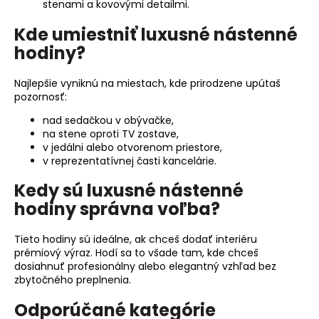
stenami a kovovými detailmi.
Kde umiestniť luxusné nástenné
hodiny?
Najlepšie vyniknú na miestach, kde prirodzene upútaš
pozornosť:
nad sedačkou v obývačke,
na stene oproti TV zostave,
v jedálni alebo otvorenom priestore,
v reprezentatívnej časti kancelárie.
Kedy sú luxusné nástenné
hodiny správna voľba?
Tieto hodiny sú ideálne, ak chceš dodať interiéru
prémiový výraz. Hodí sa to všade tam, kde chceš
dosiahnuť profesionálny alebo elegantný vzhľad bez
zbytočného preplnenia.
Odporúčané kategórie