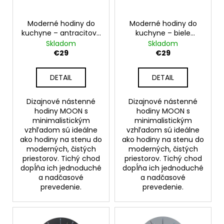
k
r
t
o
Moderné hodiny do
Moderné hodiny do
o
kuchyne – antracitové
kuchyne – biele
d
nástenné hodiny na
nástenné hodiny na
Skladom
Skladom
v
u
stenu – model MOON
stenu – model MOON
€29
€29
30 cm
30 cm
k
t
DETAIL
DETAIL
o
v
Dizajnové nástenné
Dizajnové nástenné
hodiny MOON s
hodiny MOON s
minimalistickým
minimalistickým
vzhľadom sú ideálne
vzhľadom sú ideálne
ako hodiny na stenu do
ako hodiny na stenu do
moderných, čistých
moderných, čistých
priestorov. Tichý chod
priestorov. Tichý chod
dopĺňa ich jednoduché
dopĺňa ich jednoduché
a nadčasové
a nadčasové
prevedenie.
prevedenie.