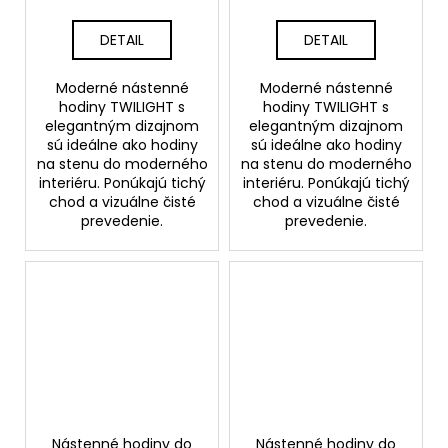
TWILIGHT 30 cm
TWILIGHT 30 cm
DETAIL
DETAIL
Moderné nástenné
Moderné nástenné
hodiny TWILIGHT s
hodiny TWILIGHT s
elegantným dizajnom
elegantným dizajnom
sú ideálne ako hodiny
sú ideálne ako hodiny
na stenu do moderného
na stenu do moderného
interiéru. Ponúkajú tichý
interiéru. Ponúkajú tichý
chod a vizuálne čisté
chod a vizuálne čisté
prevedenie.
prevedenie.
Nástenné hodiny do
Nástenné hodiny do