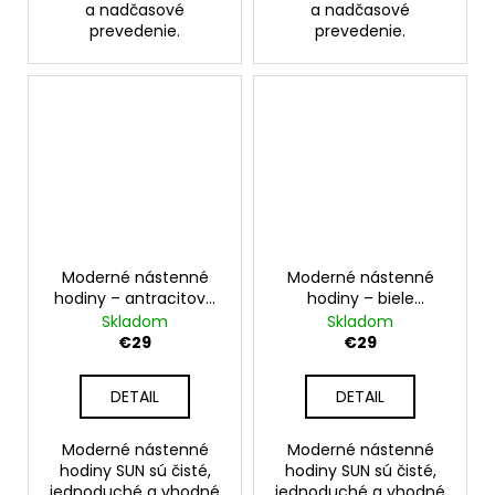
a nadčasové
a nadčasové
prevedenie.
prevedenie.
Moderné nástenné
Moderné nástenné
hodiny – antracitové
hodiny – biele
nástenné hodiny na
nástenné hodiny na
Skladom
Skladom
stenu – model SUN 30
stenu – model SUN 30
€29
€29
cm
cm
DETAIL
DETAIL
Moderné nástenné
Moderné nástenné
hodiny SUN sú čisté,
hodiny SUN sú čisté,
jednoduché a vhodné
jednoduché a vhodné