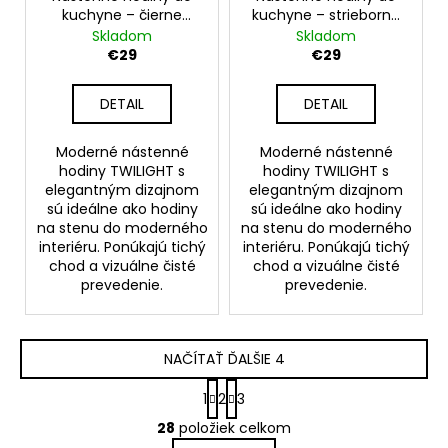
kuchyne – čierne
kuchyne – strieborné
nástenné hodiny na
nástenné hodiny na
Skladom
Skladom
stenu – model
stenu – model
€29
€29
TWILIGHT 30 cm
TWILIGHT 30 cm
DETAIL
DETAIL
Moderné nástenné
Moderné nástenné
hodiny TWILIGHT s
hodiny TWILIGHT s
elegantným dizajnom
elegantným dizajnom
sú ideálne ako hodiny
sú ideálne ako hodiny
na stenu do moderného
na stenu do moderného
interiéru. Ponúkajú tichý
interiéru. Ponúkajú tichý
chod a vizuálne čisté
chod a vizuálne čisté
prevedenie.
prevedenie.
NAČÍTAŤ ĎALŠIE 4
S
1
2
3
t
O
r
28
položiek celkom
v
á