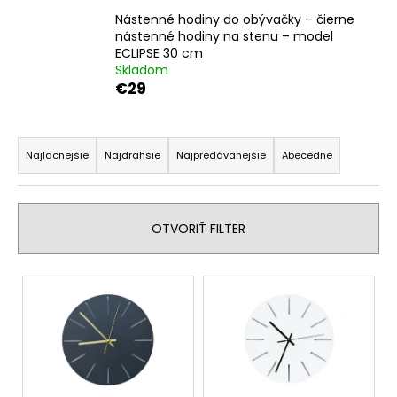
č
a
Nástenné hodiny do obývačky – čierne
nástenné hodiny na stenu – model
m
ECLIPSE 30 cm
e
Skladom
€29
NÁSTENNÉ
HODINY
R
DO
a
OBÝVAČKY
Najlacnejšie
Najdrahšie
Najpredávanejšie
Abecedne
–
d
ČIERNE
e
NÁSTENNÉ
HODINY
n
OTVORIŤ FILTER
NA
i
STENU
–
e
V
MODEL
p
ECLIPSE
ý
30
r
p
CM
o
i
€29
d
s
u
p