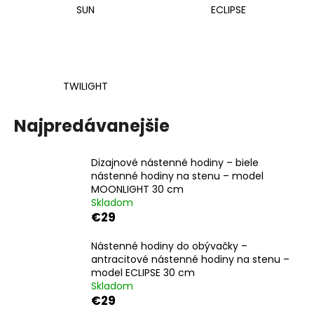
SUN
ECLIPSE
á
j
s
ť
TWILIGHT
?
Najpredávanejšie
HĽADAŤ
Dizajnové nástenné hodiny – biele
nástenné hodiny na stenu – model
MOONLIGHT 30 cm
Skladom
€29
O
d
Nástenné hodiny do obývačky –
p
antracitové nástenné hodiny na stenu –
o
model ECLIPSE 30 cm
r
Skladom
ú
€29