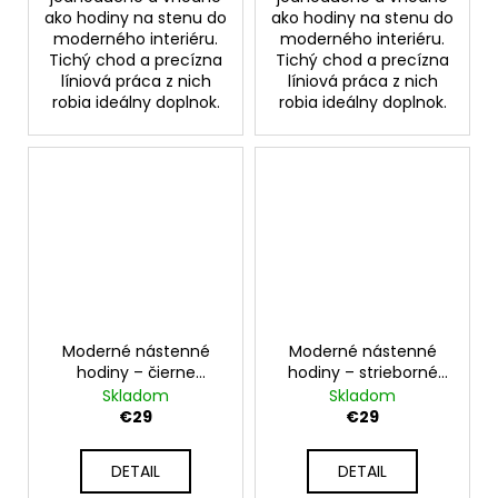
ako hodiny na stenu do
ako hodiny na stenu do
moderného interiéru.
moderného interiéru.
Tichý chod a precízna
Tichý chod a precízna
líniová práca z nich
líniová práca z nich
robia ideálny doplnok.
robia ideálny doplnok.
Moderné nástenné
Moderné nástenné
hodiny – čierne
hodiny – strieborné
nástenné hodiny na
nástenné hodiny na
Skladom
Skladom
stenu – model SUN 30
stenu – model SUN 30
€29
€29
cm
cm
DETAIL
DETAIL