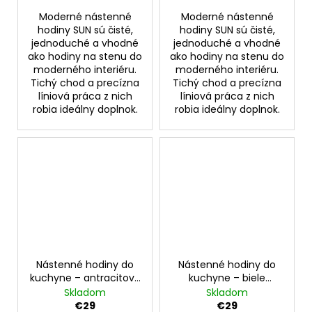
Moderné nástenné
Moderné nástenné
hodiny SUN sú čisté,
hodiny SUN sú čisté,
jednoduché a vhodné
jednoduché a vhodné
ako hodiny na stenu do
ako hodiny na stenu do
moderného interiéru.
moderného interiéru.
Tichý chod a precízna
Tichý chod a precízna
líniová práca z nich
líniová práca z nich
robia ideálny doplnok.
robia ideálny doplnok.
Nástenné hodiny do
Nástenné hodiny do
kuchyne – antracitové
kuchyne – biele
nástenné hodiny na
nástenné hodiny na
Skladom
Skladom
stenu – model
stenu – model
€29
€29