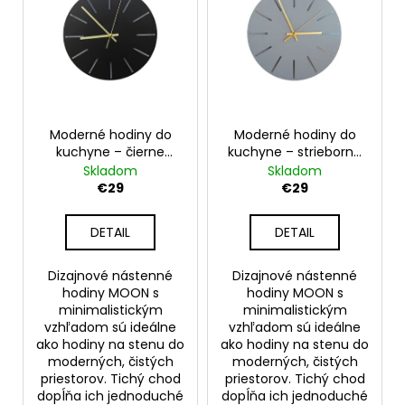
Moderné hodiny do
Moderné hodiny do
kuchyne – čierne
kuchyne – strieborné
nástenné hodiny na
nástenné hodiny na
Skladom
Skladom
stenu – model MOON
stenu – model MOON
€29
€29
30 cm
30 cm
DETAIL
DETAIL
Dizajnové nástenné
Dizajnové nástenné
hodiny MOON s
hodiny MOON s
minimalistickým
minimalistickým
vzhľadom sú ideálne
vzhľadom sú ideálne
ako hodiny na stenu do
ako hodiny na stenu do
moderných, čistých
moderných, čistých
priestorov. Tichý chod
priestorov. Tichý chod
dopĺňa ich jednoduché
dopĺňa ich jednoduché