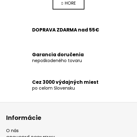
HORE
l
n
k
á
o
d
v
a
a
DOPRAVA ZDARMA nad 55€
c
n
i
i
e
e
p
Garancia doručenia
r
nepoškodeného tovaru
v
k
y
Cez 3000 výdajných miest
v
po celom Slovensku
ý
p
Z
i
s
á
Informácie
u
p
ä
O nás