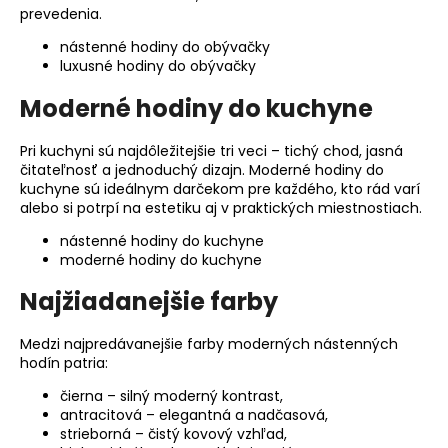
č
prevedenia.
a
m
nástenné hodiny do obývačky
e
luxusné hodiny do obývačky
Moderné hodiny do kuchyne
NÁSTENNÉ
HODINY
Pri kuchyni sú najdôležitejšie tri veci – tichý chod, jasná
DO
čitateľnosť a jednoduchý dizajn. Moderné hodiny do
OBÝVAČKY
kuchyne sú ideálnym darčekom pre každého, kto rád varí
–
alebo si potrpí na estetiku aj v praktických miestnostiach.
ANTRACITOVÉ
NÁSTENNÉ
nástenné hodiny do kuchyne
HODINY
moderné hodiny do kuchyne
NA
STENU
Najžiadanejšie farby
–
MODEL
ECLIPSE
Medzi najpredávanejšie farby moderných nástenných
30
hodín patria:
CM
€29
čierna – silný moderný kontrast,
antracitová – elegantná a nadčasová,
strieborná – čistý kovový vzhľad,