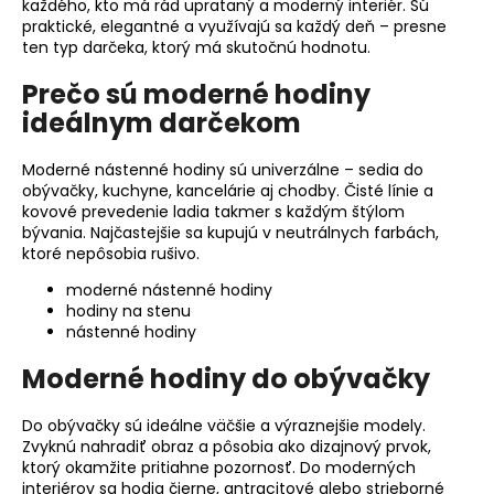
každého, kto má rád uprataný a moderný interiér. Sú
á
praktické, elegantné a využívajú sa každý deň – presne
ten typ darčeka, ktorý má skutočnú hodnotu.
j
s
Prečo sú moderné hodiny
ť
ideálnym darčekom
?
Moderné nástenné hodiny sú univerzálne – sedia do
obývačky, kuchyne, kancelárie aj chodby. Čisté línie a
kovové prevedenie ladia takmer s každým štýlom
bývania. Najčastejšie sa kupujú v neutrálnych farbách,
ktoré nepôsobia rušivo.
HĽADAŤ
moderné nástenné hodiny
hodiny na stenu
nástenné hodiny
O
Moderné hodiny do obývačky
d
p
o
Do obývačky sú ideálne väčšie a výraznejšie modely.
r
Zvyknú nahradiť obraz a pôsobia ako dizajnový prvok,
ktorý okamžite pritiahne pozornosť. Do moderných
ú
interiérov sa hodia čierne, antracitové alebo strieborné