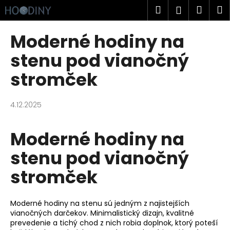
K
Prejsť
Hľadať
Náku
M
Prihlásen
na
o
obsah
Späť
Späť
košík
š
Moderné hodiny na
í
Č
stenu pod vianočný
k
o
stromček
p
o
4.12.2025
t
r
Moderné hodiny na
e
b
stenu pod vianočný
u
stromček
j
e
t
Moderné hodiny na stenu sú jedným z najistejších
e
vianočných darčekov. Minimalistický dizajn, kvalitné
prevedenie a tichý chod z nich robia doplnok, ktorý poteší
n