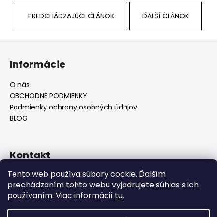
PREDCHÁDZAJÚCI ČLÁNOK
ĎALŠÍ ČLÁNOK
Z
á
Informácie
p
ä
O nás
t
OBCHODNÉ PODMIENKY
i
Podmienky ochrany osobných údajov
e
BLOG
Kontakt
Tento web používa súbory cookie. Ďalším
info
@
hoodiny.sk
prechádzaním tohto webu vyjadrujete súhlas s ich
+421 905 356 201
používaním. Viac informácií
tu
.