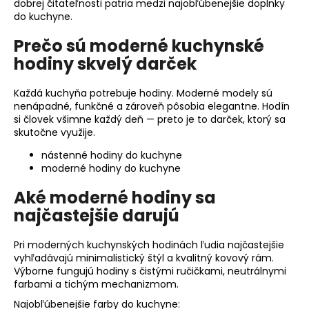
dobrej čitateľnosti patria medzi najobľúbenejšie doplnky
á
do kuchyne.
j
Prečo sú moderné kuchynské
s
hodiny skvelý darček
ť
?
Každá kuchyňa potrebuje hodiny. Moderné modely sú
nenápadné, funkčné a zároveň pôsobia elegantne. Hodín
si človek všimne každý deň — preto je to darček, ktorý sa
skutočne využije.
nástenné hodiny do kuchyne
HĽADAŤ
moderné hodiny do kuchyne
Aké moderné hodiny sa
najčastejšie darujú
O
d
Pri moderných kuchynských hodinách ľudia najčastejšie
p
vyhľadávajú minimalistický štýl a kvalitný kovový rám.
o
Výborne fungujú hodiny s čistými ručičkami, neutrálnymi
r
farbami a tichým mechanizmom.
ú
Najobľúbenejšie farby do kuchyne: