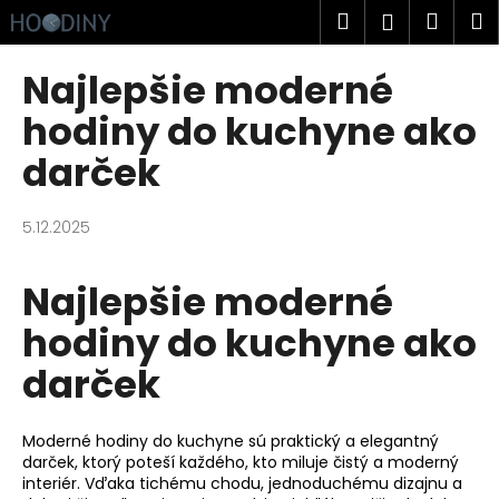
K
Prejsť
Hľadať
Náku
M
Prihlásen
na
o
obsah
Späť
Späť
košík
š
Najlepšie moderné
í
Č
hodiny do kuchyne ako
k
o
darček
p
o
5.12.2025
t
r
Najlepšie moderné
e
b
hodiny do kuchyne ako
u
darček
j
e
t
Moderné hodiny do kuchyne sú praktický a elegantný
e
darček, ktorý poteší každého, kto miluje čistý a moderný
interiér. Vďaka tichému chodu, jednoduchému dizajnu a
n