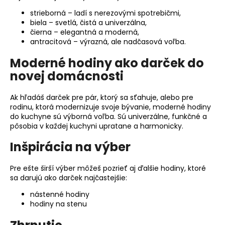
č
a
strieborná – ladí s nerezovými spotrebičmi,
m
biela – svetlá, čistá a univerzálna,
čierna – elegantná a moderná,
e
antracitová – výrazná, ale nadčasová voľba.
Moderné hodiny ako darček do
NÁSTENNÉ
HODINY
novej domácnosti
DO
OBÝVAČKY
Ak hľadáš darček pre pár, ktorý sa sťahuje, alebo pre
–
ČIERNE
rodinu, ktorá modernizuje svoje bývanie, moderné hodiny
NÁSTENNÉ
do kuchyne sú výborná voľba. Sú univerzálne, funkčné a
HODINY
pôsobia v každej kuchyni upratane a harmonicky.
NA
STENU
Inšpirácia na výber
–
MODEL
ECLIPSE
Pre ešte širší výber môžeš pozrieť aj ďalšie hodiny, ktoré
30
sa darujú ako darček najčastejšie:
CM
nástenné hodiny
€29
hodiny na stenu