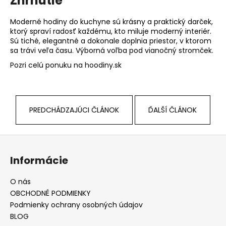
Zhrnutie
Moderné hodiny do kuchyne sú krásny a praktický darček,
ktorý spraví radosť každému, kto miluje moderný interiér.
Sú tiché, elegantné a dokonale doplnia priestor, v ktorom
sa trávi veľa času. Výborná voľba pod vianočný stromček.
Pozri celú ponuku na hoodiny.sk
PREDCHÁDZAJÚCI ČLÁNOK
ĎALŠÍ ČLÁNOK
Z
á
Informácie
p
ä
O nás
t
OBCHODNÉ PODMIENKY
i
Podmienky ochrany osobných údajov
e
BLOG