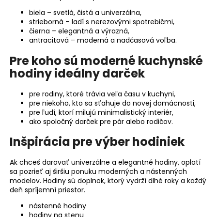
č
a
biela – svetlá, čistá a univerzálna,
m
strieborná – ladí s nerezovými spotrebičmi,
čierna – elegantná a výrazná,
e
antracitová – moderná a nadčasová voľba.
Pre koho sú moderné kuchynské
NÁSTENNÉ
HODINY
hodiny ideálny darček
DO
OBÝVAČKY
pre rodiny, ktoré trávia veľa času v kuchyni,
–
ANTRACITOVÉ
pre niekoho, kto sa sťahuje do novej domácnosti,
NÁSTENNÉ
pre ľudí, ktorí milujú minimalistický interiér,
HODINY
ako spoločný darček pre pár alebo rodičov.
NA
STENU
Inšpirácia pre výber hodiniek
–
MODEL
ECLIPSE
Ak chceš darovať univerzálne a elegantné hodiny, oplatí
30
sa pozrieť aj širšiu ponuku moderných a nástenných
CM
modelov. Hodiny sú doplnok, ktorý vydrží dlhé roky a každý
€29
deň spríjemní priestor.
nástenné hodiny
hodiny na stenu