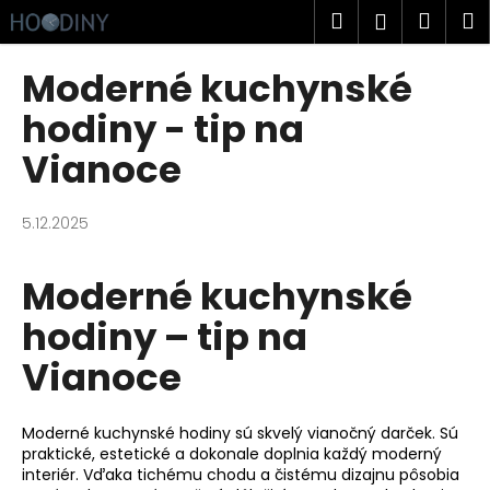
K
Prejsť
Hľadať
Náku
M
Prihlásen
na
o
obsah
Späť
Späť
košík
š
Moderné kuchynské
í
Č
hodiny - tip na
k
o
Vianoce
p
o
5.12.2025
t
r
Moderné kuchynské
e
b
hodiny – tip na
u
Vianoce
j
e
t
Moderné kuchynské hodiny sú skvelý vianočný darček. Sú
e
praktické, estetické a dokonale doplnia každý moderný
interiér. Vďaka tichému chodu a čistému dizajnu pôsobia
n