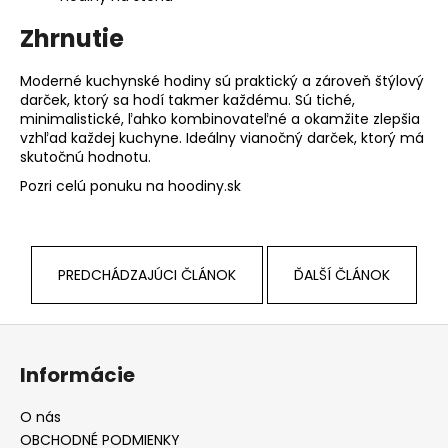
Zhrnutie
Moderné kuchynské hodiny sú praktický a zároveň štýlový
darček, ktorý sa hodí takmer každému. Sú tiché,
minimalistické, ľahko kombinovateľné a okamžite zlepšia
vzhľad každej kuchyne. Ideálny vianočný darček, ktorý má
skutočnú hodnotu.
Pozri celú ponuku na hoodiny.sk
PREDCHÁDZAJÚCI ČLÁNOK
ĎALŠÍ ČLÁNOK
Z
á
Informácie
p
ä
O nás
t
OBCHODNÉ PODMIENKY