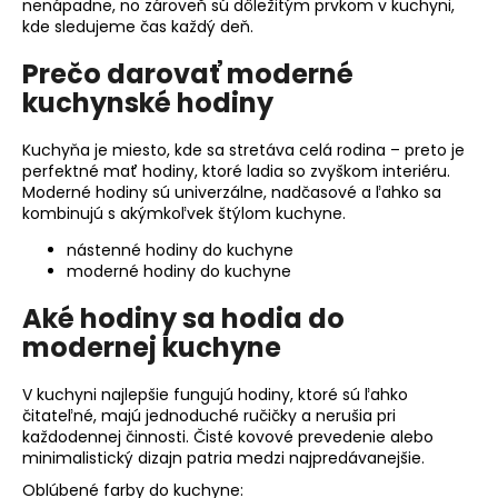
nenápadne, no zároveň sú dôležitým prvkom v kuchyni,
á
kde sledujeme čas každý deň.
j
Prečo darovať moderné
s
kuchynské hodiny
ť
?
Kuchyňa je miesto, kde sa stretáva celá rodina – preto je
perfektné mať hodiny, ktoré ladia so zvyškom interiéru.
Moderné hodiny sú univerzálne, nadčasové a ľahko sa
kombinujú s akýmkoľvek štýlom kuchyne.
nástenné hodiny do kuchyne
HĽADAŤ
moderné hodiny do kuchyne
Aké hodiny sa hodia do
modernej kuchyne
O
d
V kuchyni najlepšie fungujú hodiny, ktoré sú ľahko
p
čitateľné, majú jednoduché ručičky a nerušia pri
o
každodennej činnosti. Čisté kovové prevedenie alebo
r
minimalistický dizajn patria medzi najpredávanejšie.
ú
Oblúbené farby do kuchyne: